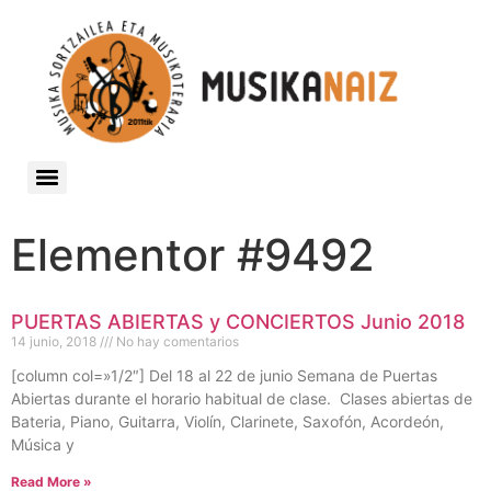
Estimulación Musical Temprana 0-3 (Grupal acompañados por adultos)
Servicio de Extraescolares de Música Centros educativos
Curso Intensivo de Preparación Teórica para Pruebas de Acceso a Estudios Profesionales y Superiores
Elementor #9492
PUERTAS ABIERTAS y CONCIERTOS Junio 2018
14 junio, 2018
No hay comentarios
[column col=»1/2″] Del 18 al 22 de junio Semana de Puertas
Abiertas durante el horario habitual de clase. Clases abiertas de
Bateria, Piano, Guitarra, Violín, Clarinete, Saxofón, Acordeón,
Música y
Read More »