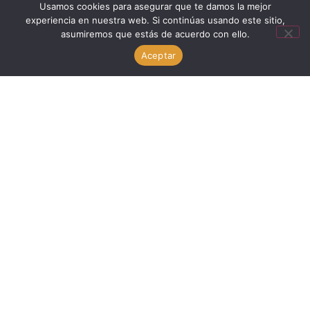
Usamos cookies para asegurar que te damos la mejor
experiencia en nuestra web. Si continúas usando este sitio,
asumiremos que estás de acuerdo con ello.
Hola! ¿En qué podemos ayudarte?
Aceptar