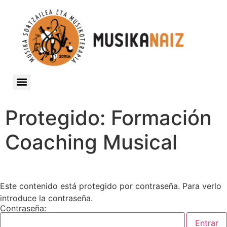
Estimulación Musical Temprana 0-3 (Grupal acompañados por adultos)
Servicio de Extraescolares de Música Centros educativos
Curso Intensivo de Preparación Teórica para Pruebas de Acceso a Estudios Profesionales y Superiores
Protegido: Formación
Coaching Musical
Este contenido está protegido por contraseña. Para verlo
introduce la contraseña.
Contraseña: