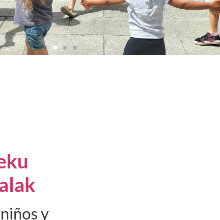
eku
alak
 niños y