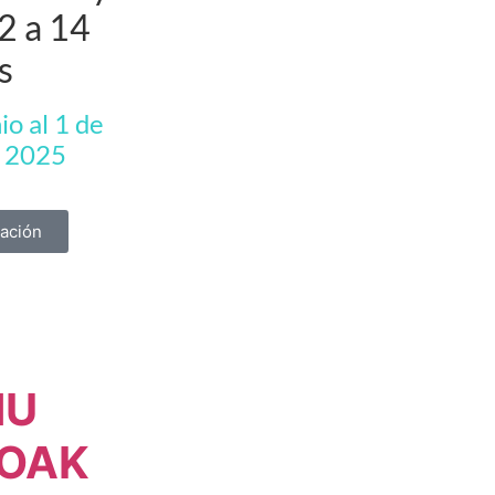
2 a 14
s
io al 1 de
e 2025
ación
NU
OAK