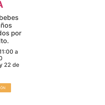
A
 bebes
años
os por
to.
11:00 a
0
 y 22 de
IÓN