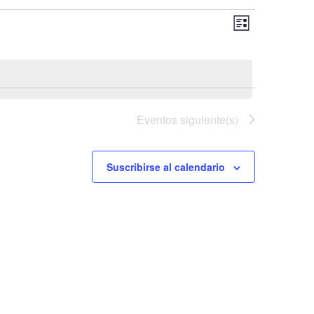
Navega
Navega
Lista
de
de
vistas
vistas
de
Evento
Eventos
siguiente(s)
Suscribirse al calendario