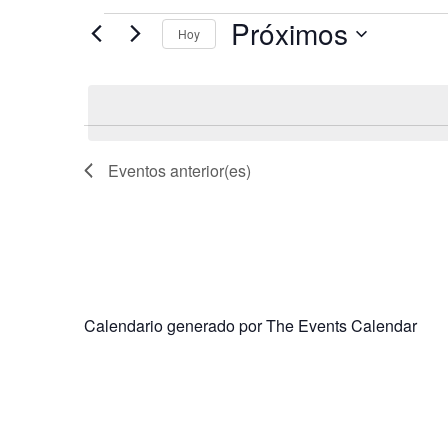
Próximos
Hoy
Selecciona
la
fecha.
Eventos
anterior(es)
Calendario generado por
The Events Calendar